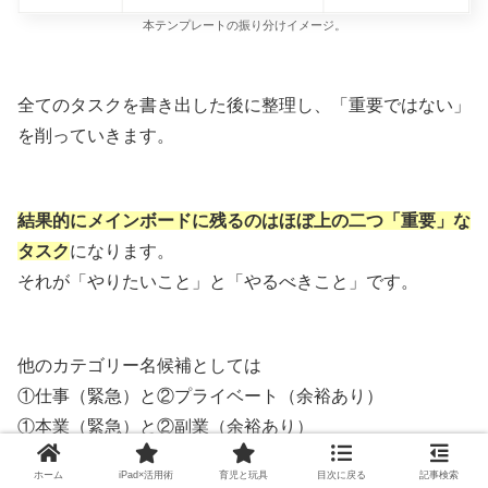
本テンプレートの振り分けイメージ。
全てのタスクを書き出した後に整理し、「重要ではない」
を削っていきます。
結果的にメインボードに残るのはほぼ上の二つ「重要」な
タスク
になります。
それが「やりたいこと」と「やるべきこと」です。
他のカテゴリー名候補としては
①仕事（緊急）と②プライベート（余裕あり）
①本業（緊急）と②副業（余裕あり）
頭の中で分けやすいカテゴリー名でカスタマイズしてくだ
ホーム
iPad×活用術
育児と玩具
目次に戻る
記事検索
さい。