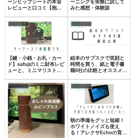
ーンヒップシートの本音
ーニングを実際に試して
レビューと口コミ【抱っ
みた感想・体験談
こ紐代わりのショルダー
バッグ】
子育てと生活
子育てと生活
【鍵・小銭・お札・カー
絵本のサブスクで笑顔と
ド】safujiのミニ財布レビ
時間を買う、紙と電子書
ューと、ミニマリスト向
籍8社の比較とオススメ
けのオススメ財布5選
【iPadで楽しめる】
子育てと生活
子育てと生活
朝の準備をグッと短縮！
ホワイトノイズも使え
る！アレクサEchoの育児