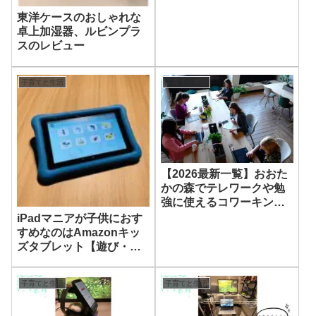
活用術
東洋ケースのおしゃれな
卓上加湿器、ルビンプラ
スのレビュー
子育てと生活
子育てと生活
【2026最新一覧】おおた
かの森でテレワークや勉
強に使えるコワーキン
グ・カフェのまとめ
iPadマニアが子供におす
すめなのはAmazonキッ
ズタブレット【遊び・勉
強どちらも◎】
子育てと生活
子育てと生活