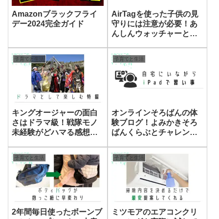
Amazonブラックフライ
AirTagを使った子供の見
デー2024完全ガイド
守りには注意が必要！あ
んしんウォッチャーとの
レビューでデメリットを
解説
子育てと生活
子育てと生活
キングオージャーの面白
オンラインそろばんの体
さはドラマ級！戦隊モノ
験ブログ！よみかきそろ
未経験がどハマる感想・
ばんくらぶとチャレンン
玩具・情報まとめ
ジスクールの比較レポー
ト
子育てと生活
子育てと生活
2年間毎日使ったボーンブ
ミツモアのエアコンクリ