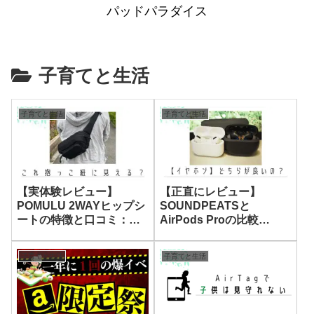
パッドパラダイス
子育てと生活
子育てと生活
子育てと生活
【実体験レビュー】
【正直にレビュー】
POMULU 2WAYヒップシ
SOUNDPEATSと
ートの特徴と口コミ：ボ
AirPods Proの比較
ーンブーンとの違いは？
【Capsules3 Pro、
GoFree2】
子育てと生活
子育てと生活