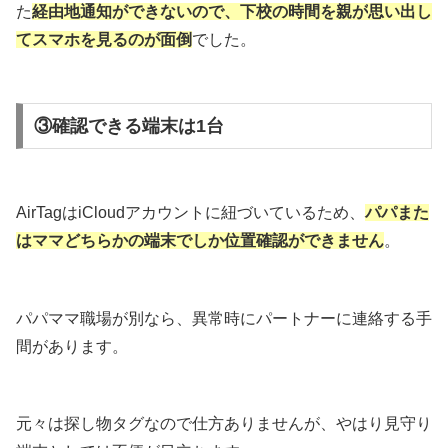
た
経由地通知ができないので、下校の時間
を親が
思い出し
て
スマホを見るのが面倒
でした。
③確認できる端末は1台
AirTagはiCloudアカウントに紐づいているため、
パパまた
はママどちらかの端末でしか位置確認ができません
。
パパママ職場が別なら、異常時にパートナーに連絡する手
間があります。
元々は探し物タグなので仕方ありませんが、やはり見守り