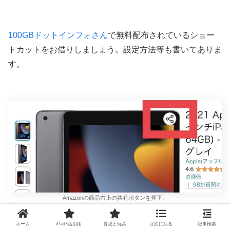
100GBドットインフォさん
で無料配布されているショー
トカットをお借りしましょう。設定方法等も書いてありま
す。
Amazonの商品右上の共有ボタンを押下。
ホーム
iPad×活用術
育児と玩具
目次に戻る
記事検索