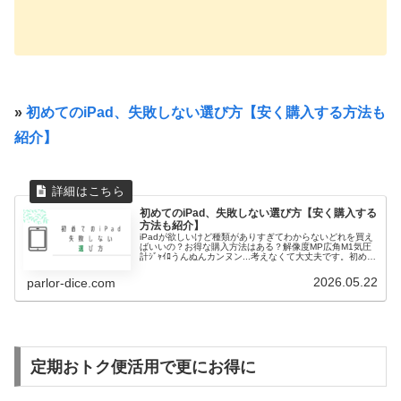
»
初めてのiPad、失敗しない選び方【安く購入する方法も
紹介】
初めてのiPad、失敗しない選び方【安く購入する
方法も紹介】
iPadが欲しいけど種類がありすぎてわからないどれを買え
ばいいの？お得な購入方法はある？解像度MP広角M1気圧
計ｼﾞｬｲﾛうんぬんカンヌン...考えなくて大丈夫です。初めて
iPadを選ぶときにスペックよりも大切なことを解説しま
す。実際、管理...
2026.05.22
parlor-dice.com
定期おトク便活用で更にお得に