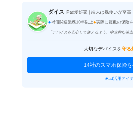
ダイス
iPad愛好家 | 端末は裸使いが至高
●
●
補償関連業務10年以上
実際に複数の保険
「デバイスを安心して使えるよう、中立的な視点
大切なデバイスを
守る
14社のスマホ保険
iPad活用ア