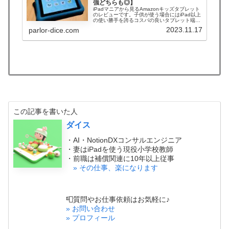
強どちらも◎】
iPadマニアから見るAmazonキッズタブレット
のレビューです。子供が使う場合にはiPad以上
の使い勝手を誇るコスパの良いタブレット端
末、サブスクの内容や買い時の相場、学習タブ
2023.11.17
parlor-dice.com
レットとの比較を解説します。これなら渡した
い！と思えるタブレットになりますよ。
この記事を書いた人
ダイス
・AI・NotionDXコンサルエンジニア
・妻はiPadを使う現役小学校教師
・前職は補償関連に10年以上従事
» その仕事、楽になります
📮質問やお仕事依頼はお気軽に♪
» お問い合わせ
» プロフィール