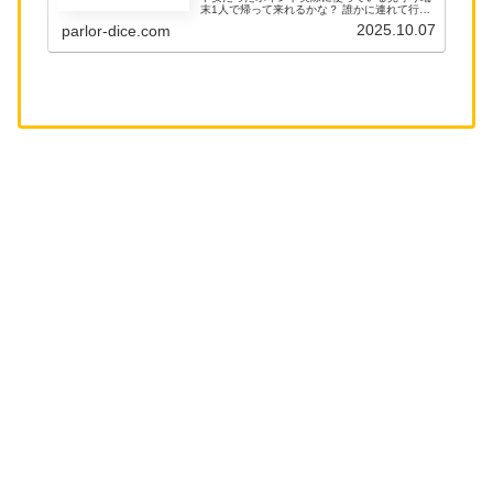
末1人で帰って来れるかな？ 誰かに連れて行か
れていないかな？探し物を見つけるタグとして
2025.10.07
parlor-dice.com
有名な、AppleのAirTag（エアタグ）を見守り
端末と...