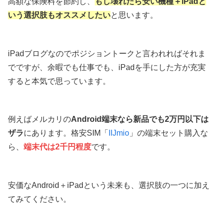
高額な保険料を節約し、
もし壊れたら安い機種＋iPadと
いう選択肢
も
オススメしたい
と思います。
iPadブログなのでポジショントークと言われればそれま
でですが、余暇でも仕事でも、iPadを手にした方が充実
すると本気で思っています。
例えばメルカリの
Android端末なら新品でも2万円以下は
ザラ
にあります。格安SIM「
IIJmio
」の端末セット購入な
ら、
端末代は2千円程度
です。
安価なAndroid＋iPadという未来も、選択肢の一つに加え
てみてください。