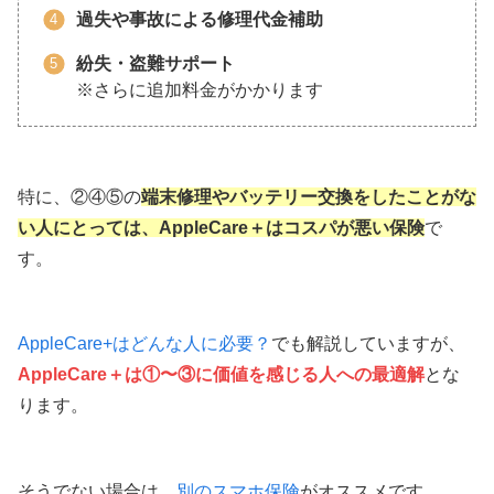
過失や事故による修理代金補助
紛失・盗難サポート
※さらに追加料金がかかります
特に、②④⑤の
端末修理やバッテリー交換をしたことがな
い人にとっては、AppleCare＋はコスパが悪い保険
で
す。
AppleCare+はどんな人に必要？
でも解説していますが、
AppleCare＋は①〜③に価値を感じる人への最適解
とな
ります。
そうでない場合は、
別のスマホ保険
がオススメです。