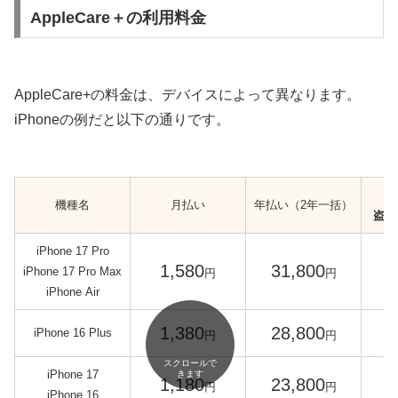
AppleCare＋の利用料金
AppleCare+の料金は、デバイスによって異なります。
iPhoneの例だと以下の通りです。
機種名
月払い
年払い（2年一括）
盗難
iPhone 17 Pro
1,580
31,800
iPhone 17 Pro Max
円
円
iPhone Air
1,380
28,800
iPhone 16 Plus
円
円
スクロールで
iPhone 17
きます
1,180
23,800
円
円
iPhone 16