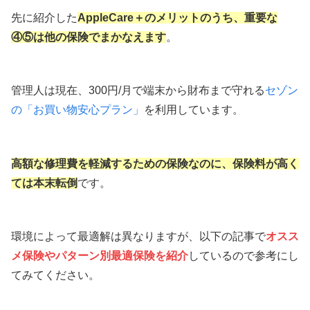
先に紹介した
AppleCare＋のメリットのうち、重要な
④⑤は他の保険でまかなえます
。
管理人は現在、300円/月で端末から財布まで守れる
セゾン
の「お買い物安心プラン」
を利用しています。
高額な修理費を軽減するための保険なのに、保険料が高く
ては本末転倒
です。
環境によって最適解は異なりますが、以下の記事で
オスス
メ保険やパターン別最適保険
を
紹介
しているので参考にし
てみてください。