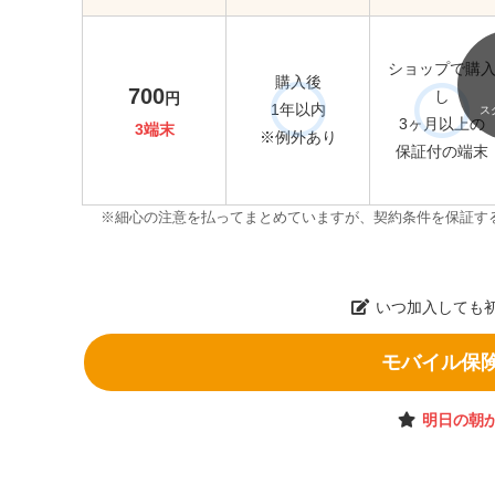
ショップで購
購入後
700
し
円
1年以内
ス
3ヶ月以上の
3端末
※例外あり
保証付の端末
※細心の注意を払ってまとめていますが、契約条件を保証す
いつ加入しても
モバイル保
明日の朝