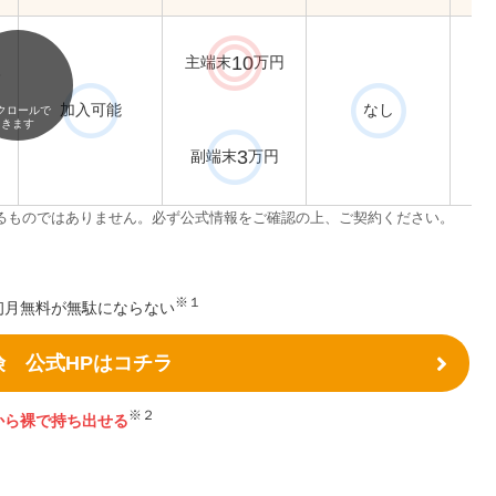
10
主端末
万円
入
加入可能
なし
クロールで
きます
3
副端末
万円
るものではありません。必ず公式情報をご確認の上、ご契約ください。
※１
初月無料が無駄にならない
険 公式HPはコチラ
※２
から裸で持ち出せる