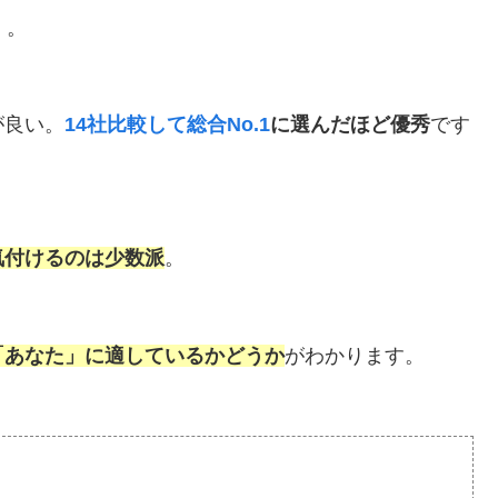
」。
が良い。
14社比較して総合No.1
に選んだほど優秀
です
気付けるのは少数派
。
「あなた」に適しているかどうか
がわかります。