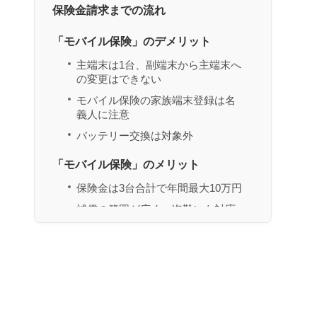
保険金請求までの流れ
「モバイル保険」のデメリット
主端末は1台、副端末から主端末へ
の変更はできない
モバイル保険の家族端末登録は名
義人に注意
バッテリー交換は対象外
「モバイル保険」のメリット
保険金は3台合計で年間最大10万円
補償の範囲が広く、盗難にも対応
幅広い修理店に対応
「モバイル保険」の悪い口コミ
「モバイル保険」の申し込み・解約方
法