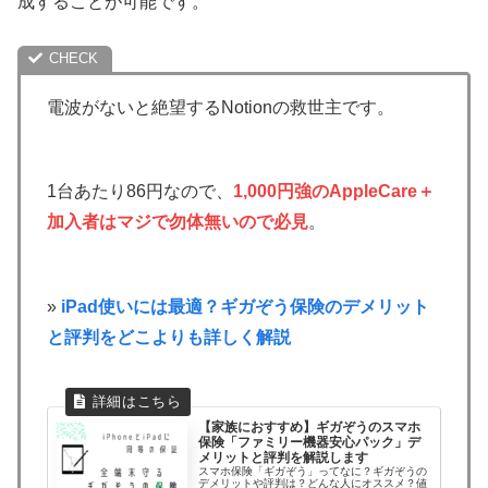
成することが可能です。
電波がないと絶望するNotionの救世主です。
1台あたり86円なので、
1,000円強のAppleCare＋
加入者はマジで勿体無いので必見
。
»
iPad使いには最適？ギガぞう保険のデメリット
と評判をどこよりも詳しく解説
【家族におすすめ】ギガぞうのスマホ
保険「ファミリー機器安心パック」デ
メリットと評判を解説します
スマホ保険「ギガぞう」ってなに？ギガぞうの
デメリットや評判は？どんな人にオススメ？値