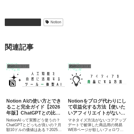
iPad×ノーコード
Notion
関連記事
iPad×ノーコード
iPad×ノーコード
Notion AIの使い方とでき
Notionをブログ代わりにし
ること完全ガイド【2026
て収益化する方法【使いた
年版】ChatGPTとの比較
いアフィリエイトがない人
も解説
必見】
NotionAIって実際どう使うの？
マネタイズ方法がないコアアップ
ChatGPTとどっちが良いの？月
デートで被弾した商品用の簡易
額10ドルの価値はある？2025年
WEBページが欲しいフォロワー