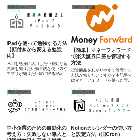
現在、AI技術の急速な進歩により
はいるのにマネタイズができな
多くのAIツールが登場していま
い！インフルエンサーでなくて
iPad×ビジネスと生活
iPad×ノーコード
す。その中でも、特に注目を集め
も、自社商品があるのに販売ペー
ているのがNotion AIです。しか
ジがないやブログで視認性の高い
し、C...
商品ページが欲しい場合がありま
す。N...
iPadを使って勉強する方法
【顔付きから変える勉強
【簡単】マネーフォワード
術】
で楽天証券口座を管理する
方法
iPadを勉強に活用したい有効な勉
強法を知りたい効果的な使い方や
投資商品をわかりやすく管理する
アプリが知りたい家に眠るiPad、
方法が知りたいですか？本記事で
参考書で溢れた重たいカバン、
はマネーフォワードを使った管理
SNSやソシャゲに明け暮れてい
方法や無料アカウントでグラフ化
ると訪れる「もっとやることある
する方法、また、マネーフォワー
iPad×ノーコード
iPad×ノーコード
のでは？」という感覚。自分が学
ドでんきで得をする人の条件や、
生の頃に、資格試験を受け...
楽天マネーサポートとの比較も紹
介しています。
中小企業のための自動化の
Notionカレンダーの使い方
考え方：失敗しない導入と
と設定方法（旧Cron）