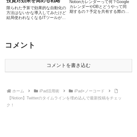
投資対効果を高める戦略
Notionカレンダーって何？Google
カレンダーやDBとどうやって同
限られた予算で効果的な自動化の
期するの？予定を共有する際の注
方法はないかな導入してみたけど
意点は？NotionとGoogleカレンダ
結局使われなくなるITツールが多
ーを同期できたら・・ついにその
いないまのリソースで何から始め
想いを叶えるアプリが公式からリ
るべきか判断できない中小企業の
リースされました。非常に収まり
経営者として、業務効率化や自動
の良い...
化の必要性は感じつつも、限られ
たリソースの中でどう進めるべ...
コメント
コメントを書き込む
ホーム
iPad活用術
iPad×ノーコード
【Notion】Twitterのタイムラインを埋め込んで最新投稿をチェッ
ク！