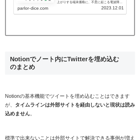
上がりする端末価格に、不意に起こる電波障
害。スマホの破損だけでなく、通信環境までカ
2023.12.01
parlor-dice.com
バーしたサービスがギガぞうです。結論・登録
端末すべてに同額の保険・中古、紛...
Notionでノート内にTwitterを埋め込む
のまとめ
Notionの基本機能でツイートを埋め込むことはできます
が、
タイムラインは外部サイトを経由しないと現状は読み
込めません
。
標準で出来ないことは外部サイトで解決できる事例が増え