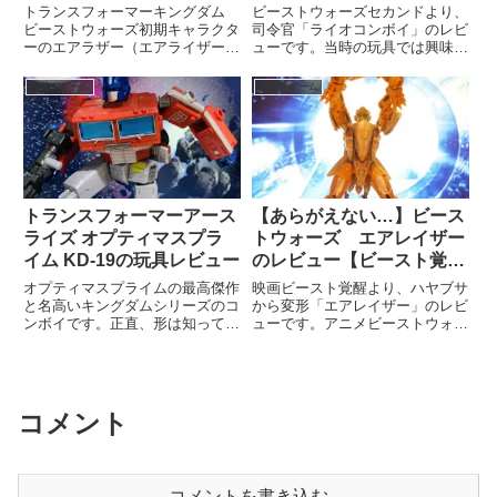
トランスフォーマーキングダム
ビーストウォーズセカンドより、
ビーストウォーズ初期キャラクタ
司令官「ライオコンボイ」のレビ
ーのエアラザー（エアライザー）
ューです。当時の玩具では興味が
です。スリムになって一新。空中
わかなかった方も、現代の技術で
ディスプレイも冴え渡るので気に
リメイクされた素晴らしい出来を
玩具・ゲーム
玩具・ゲーム
なる方はぜひ。ビーストモード
みたら欲しくなること必至。マス
（隼）すばらしい表現力です。変
ターピースなので変形難易度は高
形機構が複雑ではないにもかかわ
めです。初代ビーストウォーズ
ら...
は...
トランスフォーマーアース
【あらがえない…】ビース
ライズ オプティマスプラ
トウォーズ エアレイザー
イム KD-19の玩具レビュー
のレビュー【ビースト覚醒
BD-02】
オプティマスプライムの最高傑作
映画ビースト覚醒より、ハヤブサ
と名高いキングダムシリーズのコ
から変形「エアレイザー」のレビ
ンボイです。正直、形は知ってる
ューです。アニメビーストウォー
けど世代的にアニメは全く見たこ
ズではエアラザーとして空を飛び
とがありません。にも関わらず、
たいキッズの憧れとして君臨して
買ってしまうくらいの完成度で
いました。海外の原作通り、映画
す。ビーストウォーズ世代です
ビースト覚醒でも女性キャラとし
が、トランスフォーマーの中で圧
て描かれています。エアレイザ
コメント
倒的...
ー...
コメントを書き込む