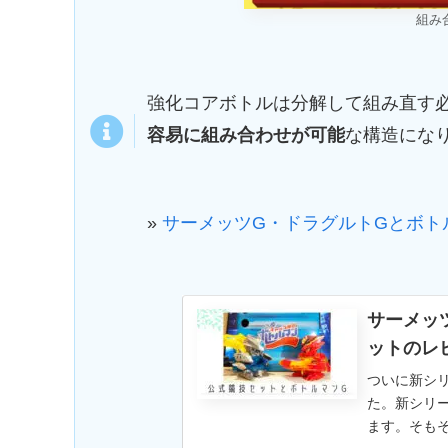
組み
強化コアボトルは分解して組み直す
容易に組み合わせが可能
な構造にな
»
サーメッツG・ドラグルトGとボト
サーメッ
ットのレ
ついに新シリ
た。新シリ
ます。そも