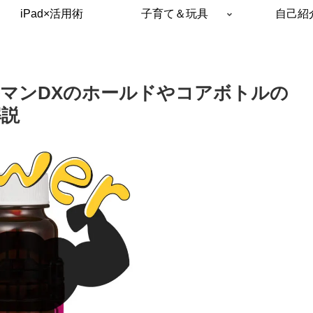
iPad×活用術
子育て＆玩具
自己紹
マンDXのホールドやコアボトルの
解説