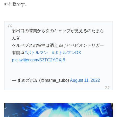
神仕様です。
射出口の隙間から次のキャップが見えるのたまら
ん🫒
ケルペプスの特性は消えるけどペピオントリガー
有能🦂
#ボトルマン
#ボトルマンDX
pic.twitter.com/S3TC2YCXjB
— まめズボ🫒 (@mame_zubo)
August 11, 2022