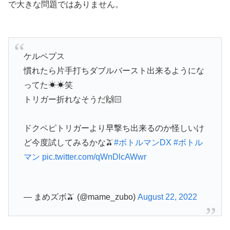
で大きな問題ではありません。
ケルペプス
慣れたら片手打ちダブルバースト出来るようにな
ってた☀︎☀︎笑
トリガー折れなそうだ🙌🏻
ドクペピトリガーより早撃ち出来るのか怪しいけ
ど今度試してみるかな🫒
#ボトルマンDX
#ボトル
マン
pic.twitter.com/qWnDlcAWwr
— まめズボ🫒 (@mame_zubo)
August 22, 2022