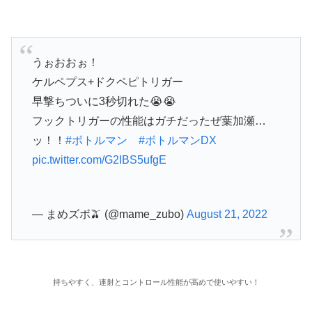
うぉおおぉ！
ケルペプス+ドクペピトリガー
早撃ちついに3秒切れた😭😭
フックトリガーの性能はガチだったぜ葉加瀬…
ッ！！
#ボトルマン
#ボトルマンDX
pic.twitter.com/G2IBS5ufgE
— まめズボ🫒 (@mame_zubo)
August 21, 2022
持ちやすく、連射とコントロール性能が高めで使いやすい！