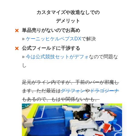
カスタマイズや改造なしでの
デメリット
単品売りがないのでお高め
»
ケーニッヒケルペプスDX
で解決
公式フィールドに干渉する
»
今は公式競技セットがデフォ
なので問題な
し
足元がライン内ですが、手前のバーが邪魔し
ます。ただ最近は
グリフォン
や
ドラゴジーナ
もあるので、もはや関係ないかも。