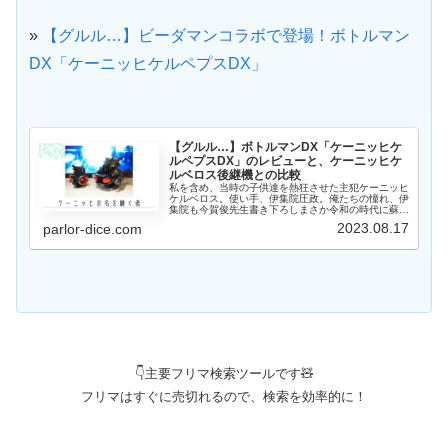
»
【グルル…】ビーダマンコラボで登場！ボトルマン
DX「ケーニッヒケルペプスDX」
【グルル…】ボトルマンDX「ケーニッヒケ
ルペプスDX」のレビューと、ケーニッヒケ
ルベロス後継機との比較
私を含め、当時の子供達を熱狂させた主犯ケーニッヒ
ケルベロス。使い手、伊集院圧政。俺たちの憧れ、伊
集院も今賀俊先生書き下ろしまさか令和の時代に蘇る
とは。知らない子供達にとっても、ブラックカラーと
2023.08.17
parlor-dice.com
単品販売で嬉しい「ケーニッヒケルペプスDX」が
登...
👇主要フリマ検索ツールです🧸
フリマはすぐに売切れるので、検索を効率的に！