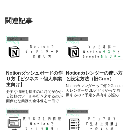
77
残り文字数
関連記事
19%
iPad×ノーコード
iPad×ノーコード
除去率
Notionダッシュボードの作
Notionカレンダーの使い方
🗑️ 除去された絵文
り方【ビジネス・個人事業
と設定方法（旧Cron）
主向け】
字
Notionカレンダーって何？Google
カレンダーやDBとどうやって同
必要な情報を探すのに時間がかか
期するの？予定を共有する際の注
る複数のツールを行き来するのが
意点は？NotionとGoogleカレンダ
😀
🎉
面倒だな業務の全体像を一目で把
ーを同期できたら・・ついにその
握できる仕組みがほしいなビジネ
想いを叶えるアプリが公式からリ
スの情報管理に悩む経営者や個人
iPad×ノーコード
iPad×ノーコード
リースされました。非常に収まり
事業主が増えています。会議の議
😊
🌈
の良い...
事録、顧客データ、プロジェクト
進捗、売上目標…様々な情報が
異...