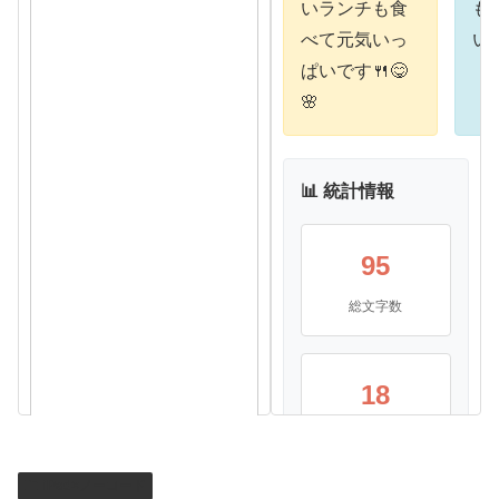
いランチも食
も
べて元気いっ
い
ぱいです🍴😋
🌸
📊 統計情報
95
総文字数
18
除去文字数
iPad×ノーコード