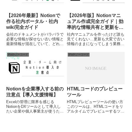
🔍
🧩
【2026年最新】Notionで
【2026年版】Notionマニ
🍴
😋
作る社内ポータル・社内
ュアル作成完全ガイド｜効
wiki完全ガイド
率的な情報共有と更新を実
現する方法
会社のドキュメントがバラバラで
社内マニュアルを作ったけど誰も
🌸
必要な情報が探せない古い情報と
見てくれない…更新も大変で古い
最新情報が混在していて、どれが
情報のままになってしまう業務の
正しいか分からない情報共有のた
属人化を解消したいけど、知識や
めのシステムを導入したいけど、
ノウハウをうまく文書化できずに
iPad×ノーコード
iPad×ノーコード
コストと運用負担が心配だな企業
困っている社内のマニュアルが散
内の情報共有は、業務効率化とチ
在していて、必要な情報がすぐに
ームコラボレーションの要とな
見つからず時間を浪費している
り...
マ...
Notionを企業導入する前の
HTMLコードのプレビュー
注意点【導入支援情報】
ツール
Excelの管理に限界を感じる
HTMLプレビューツールの使い方
NotionをDXツールとして導入し
このツールは、HTMLコードをリ
たい企業や個人事業主が使うため
アルタイムでプレビューするツー
の注意点は？Notionの企業導入を
ルです。仕事でよく使うため作成
サポートした際に、先に知ってお
しました。HTMLコードの動作確
いた方が良いポイントがいくつか
認をする方はご活用ください。主
あったので紹介します。先に注意
な機能HTMLコードのリアルタイ