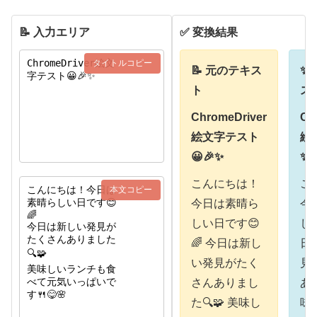
📝 入力エリア
✅ 変換結果
タイトルコピー
📝 元のテキス
✨
ト
ス
ChromeDriver
Ch
絵文字テスト
絵
😀🎉✨
✨
こんにちは！
こ
本文コピー
今日は素晴ら
今
しい日です😊
し
🌈 今日は新し
日
い発見がたく
見
さんありまし
あ
た🔍🧩 美味し
味