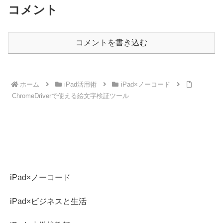
点を知っておかない...
ムプレビューレイアウト...
コメント
コメントを書き込む
ホーム
iPad活用術
iPad×ノーコード
ChromeDriverで使える絵文字検証ツール
iPad×ノーコード
iPad×ビジネスと生活